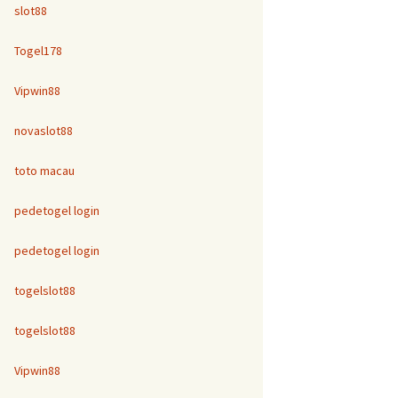
slot88
Togel178
Vipwin88
novaslot88
toto macau
pedetogel login
pedetogel login
togelslot88
togelslot88
Vipwin88