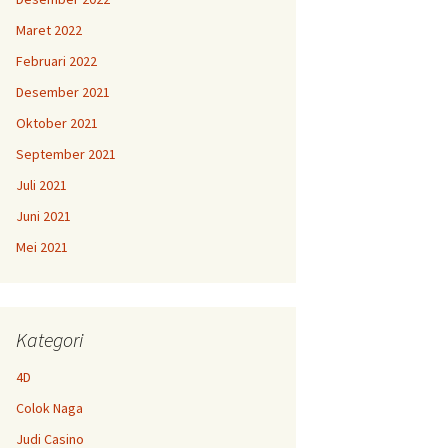
Maret 2022
Februari 2022
Desember 2021
Oktober 2021
September 2021
Juli 2021
Juni 2021
Mei 2021
Kategori
4D
Colok Naga
Judi Casino