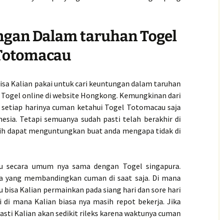
gan Dalam taruhan Togel
Totomacau
isa Kalian pakai untuk cari keuntungan dalam taruhan
n Togel online di website Hongkong. Kemungkinan dari
 setiap harinya cuman ketahui Togel Totomacau saja
nesia. Tetapi semuanya sudah pasti telah berakhir di
bih dapat menguntungkan buat anda mengapa tidak di
u secara umum nya sama dengan Togel singapura.
a yang membandingkan cuman di saat saja. Di mana
u bisa Kalian permainkan pada siang hari dan sore hari
li di mana Kalian biasa nya masih repot bekerja. Jika
sti Kalian akan sedikit rileks karena waktunya cuman