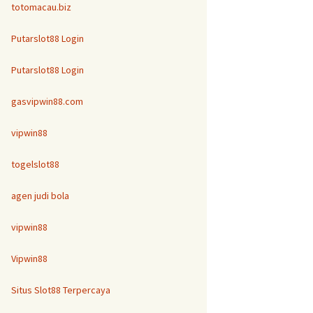
totomacau.biz
Putarslot88 Login
Putarslot88 Login
gasvipwin88.com
vipwin88
togelslot88
agen judi bola
vipwin88
Vipwin88
Situs Slot88 Terpercaya