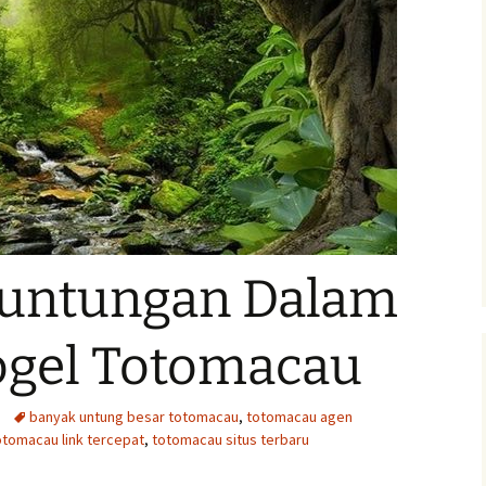
Colok Bebas 2D
Colok Jitu
untungan Dalam
ogel Totomacau
banyak untung besar totomacau
,
totomacau agen
otomacau link tercepat
,
totomacau situs terbaru