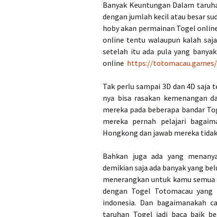
Banyak Keuntungan Dalam taruha
dengan jumlah kecil atau besar s
hoby akan permainan Togel online
online tentu walaupun kalah saj
setelah itu ada pula yang bany
online
https://totomacau.games/
Tak perlu sampai 3D dan 4D saja t
nya bisa rasakan kemenangan da
mereka pada beberapa bandar Toge
mereka pernah pelajari bagaim
Hongkong dan jawab mereka tidak
Bahkan juga ada yang menanya
demikian saja ada banyak yang b
menerangkan untuk kamu semua a
dengan Togel Totomacau yang k
indonesia. Dan bagaimanakah c
taruhan Togel jadi baca baik b