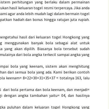
sistem perhitungan yang berlaku dalam permainan
kan hasil keluaran togel resmi terpercaya. Jika anda
 kami agar anda lebih mudah lagi dalam bermain togel
atkan hadiah dan bonus hingga ratujan juta rupiah.
engetahui hasil dari keluaran togel Hongkong yang
ng menggunakan banyak bola sebagai alat untuk
 yang akan dipilih. Biasanya bola tersebut sudah
ulainya dari bola angka terkecil sampai angka yang
ampai bola yang keenam, sistem akan menghitung
an dari semua bola yang ada. Kami berikan contoh
ola keenam= 8+22+30+31+35+37 = totalnya 163, lalu
6 dari bola pertama dan bola keenam, dan menjadi=
agi dengan angka tambahan yaitu= 04, dan hasilnya
ngka puluhan dalam keluaran togel Hongkong yang