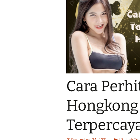
Cara Perhi
Hongkong 
Terpercay
Desember 24, 2021
4D
,
Judi To