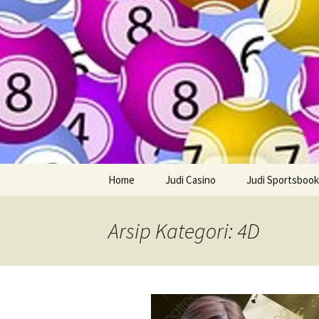
Tips Menang Judi Online
Situs Blo
Langsung
Home
Judi Casino
Judi Sportsbook
ke
isi
Judi Baccarat
Judi Bola
Arsip Kategori: 4D
Judi Roulette
Judi Sicbo
Judi Slot