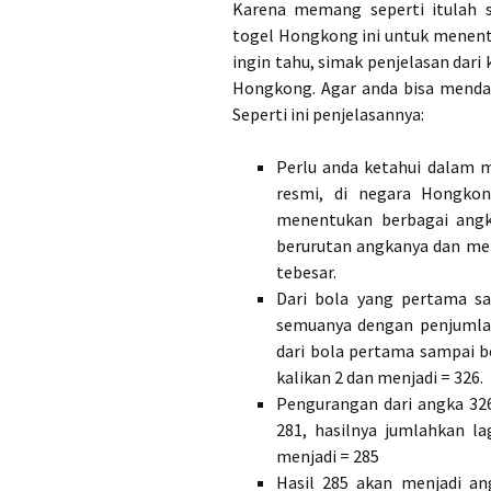
Karena memang seperti itulah 
togel Hongkong ini untuk menentu
ingin tahu, simak penjelasan dari
Hongkong. Agar anda bisa mendap
Seperti ini penjelasannya:
Perlu anda ketahui dalam m
resmi, di negara Hongko
menentukan berbagai angka
berurutan angkanya dan mem
tebesar.
Dari bola yang pertama s
semuanya dengan penjumlah
dari bola pertama sampai b
kalikan 2 dan menjadi = 326.
Pengurangan dari angka 32
281, hasilnya jumlahkan l
menjadi = 285
Hasil 285 akan menjadi a