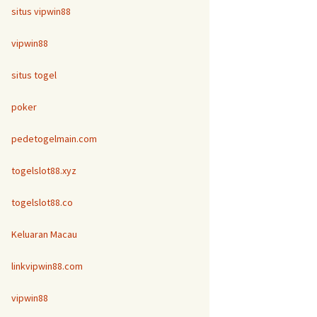
situs vipwin88
vipwin88
situs togel
poker
pedetogelmain.com
togelslot88.xyz
togelslot88.co
Keluaran Macau
linkvipwin88.com
vipwin88