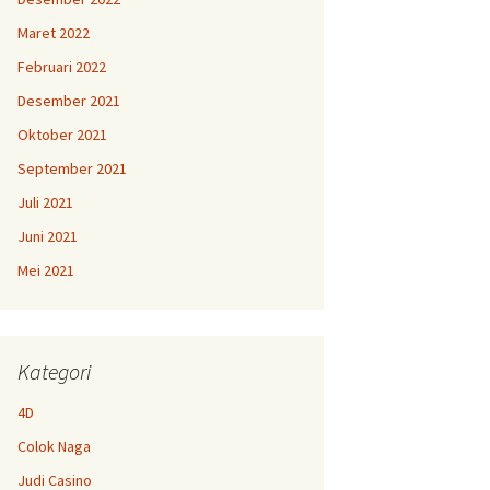
Maret 2022
Februari 2022
Desember 2021
Oktober 2021
September 2021
Juli 2021
Juni 2021
Mei 2021
Kategori
4D
Colok Naga
Judi Casino