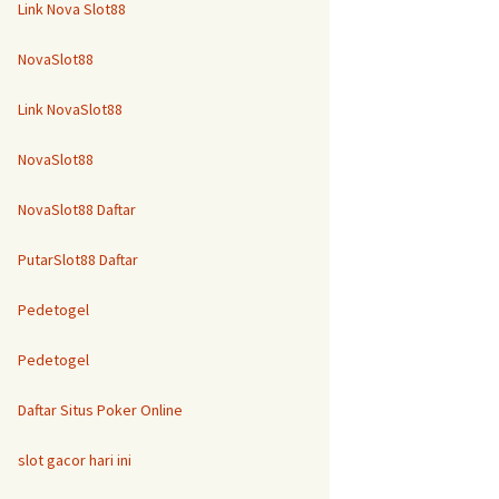
Link Nova Slot88
NovaSlot88
Link NovaSlot88
NovaSlot88
NovaSlot88 Daftar
PutarSlot88 Daftar
Pedetogel
Pedetogel
Daftar Situs Poker Online
slot gacor hari ini