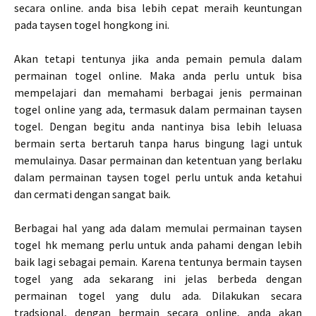
secara online. anda bisa lebih cepat meraih keuntungan
pada taysen togel hongkong ini.
Akan tetapi tentunya jika anda pemain pemula dalam
permainan togel online. Maka anda perlu untuk bisa
mempelajari dan memahami berbagai jenis permainan
togel online yang ada, termasuk dalam permainan taysen
togel. Dengan begitu anda nantinya bisa lebih leluasa
bermain serta bertaruh tanpa harus bingung lagi untuk
memulainya. Dasar permainan dan ketentuan yang berlaku
dalam permainan taysen togel perlu untuk anda ketahui
dan cermati dengan sangat baik.
Berbagai hal yang ada dalam memulai permainan taysen
togel hk memang perlu untuk anda pahami dengan lebih
baik lagi sebagai pemain. Karena tentunya bermain taysen
togel yang ada sekarang ini jelas berbeda dengan
permainan togel yang dulu ada. Dilakukan secara
tradsional, dengan bermain secara online, anda akan