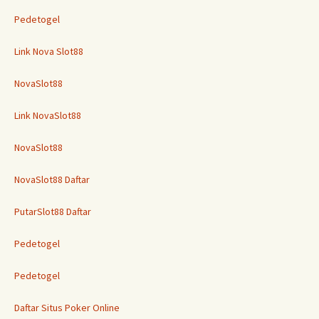
Pedetogel
Link Nova Slot88
NovaSlot88
Link NovaSlot88
NovaSlot88
NovaSlot88 Daftar
PutarSlot88 Daftar
Pedetogel
Pedetogel
Daftar Situs Poker Online