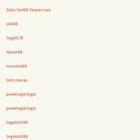
Situs Slot88 Terpercaya
slot88
Togel178
Vipwin88
novaslot88
toto macau
pedetogel login
pedetogel login
togelslot88
togelslot88