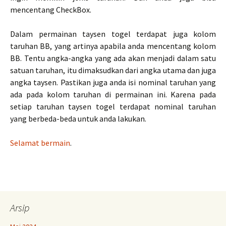
mencentang CheckBox.
Dalam permainan taysen togel terdapat juga kolom
taruhan BB, yang artinya apabila anda mencentang kolom
BB. Tentu angka-angka yang ada akan menjadi dalam satu
satuan taruhan, itu dimaksudkan dari angka utama dan juga
angka taysen. Pastikan juga anda isi nominal taruhan yang
ada pada kolom taruhan di permainan ini. Karena pada
setiap taruhan taysen togel terdapat nominal taruhan
yang berbeda-beda untuk anda lakukan.
Selamat bermain
.
Arsip