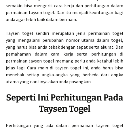
semakin bisa mengerti cara kerja dan perhitungan dalam
permainan taysen togel. Dan itu menjadi keuntungan bagi
anda agar lebih baik dalam bermain.
Taysen togel sendiri merupakan jenis permainan togel
yang mengalami perubahan nomor utama dalam togel,
yang harus bisa anda tebak dengan tepat serta akurat. Dan
pemahaman dalam cara kerja serta perhitungan di
permainan taysen togel memang perlu anda ketahui lebih
jelas lagi. Cara main di taysen togel ini, anda harus bisa
menebak setiap angka-angka yang berbeda dari angka
utama yang nantinya akan anda pasangkan.
Seperti Ini Perhitungan Pada
Taysen Togel
Perhitungan yang ada dalam permainan taysen togel