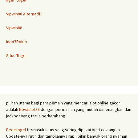
agen togel
Vipwin88 Alternatif
Vipwin88
Indo7Poker
Situs Togel
pilihan utama bagi para pemain yang mencari slot online gacor
adalah
Novaslot88
dengan permainan yang mudah dimenangkan dan
jackpot yang terus berkembang.
Pedetogel
termasuk situs yang sering dipakai buat cek angka.
Update-nya rutin dan tampilannya rapi, bikin banyak orang nyaman