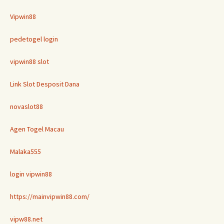
Vipwin88
pedetogel login
vipwin88 slot
Link Slot Desposit Dana
novaslot88
Agen Togel Macau
Malaka555
login vipwin88
https://mainvipwin88.com/
vipw88.net