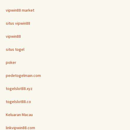
vipwin88 market
situs vipwin88
vipwin88
situs togel
poker
pedetogelmain.com
togelslot88.xyz
togelslot88.co
Keluaran Macau
linkvipwin88.com