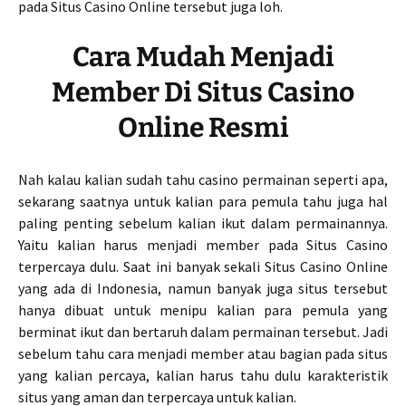
pada Situs Casino Online tersebut juga loh.
Cara Mudah Menjadi
Member Di Situs Casino
Online Resmi
Nah kalau kalian sudah tahu casino permainan seperti apa,
sekarang saatnya untuk kalian para pemula tahu juga hal
paling penting sebelum kalian ikut dalam permainannya.
Yaitu kalian harus menjadi member pada Situs Casino
terpercaya dulu. Saat ini banyak sekali Situs Casino Online
yang ada di Indonesia, namun banyak juga situs tersebut
hanya dibuat untuk menipu kalian para pemula yang
berminat ikut dan bertaruh dalam permainan tersebut. Jadi
sebelum tahu cara menjadi member atau bagian pada situs
yang kalian percaya, kalian harus tahu dulu karakteristik
situs yang aman dan terpercaya untuk kalian.