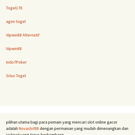
Togel178
agen togel
Vipwin88 Alternatif
Vipwin88
Indo7Poker
Situs Togel
pilihan utama bagi para pemain yang mencari slot online gacor
adalah
Novaslot88
dengan permainan yang mudah dimenangkan dan
jackpot yang terus berkembang.