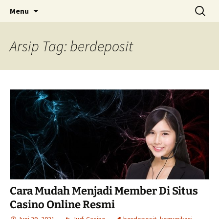
Tips Menang Judi Online
Langsung
Cari
Situs Blog Games Togel
Menu
ke
untuk:
isi
Arsip Tag: berdeposit
Cara Mudah Menjadi Member Di Situs
Casino Online Resmi
Juni 29, 2021
Judi Casino
berdeposit
,
komunikasi