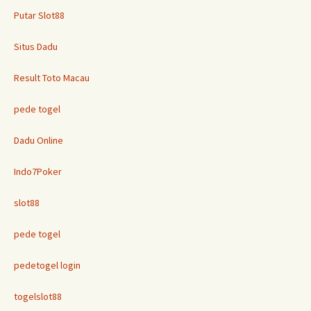
Putar Slot88
Situs Dadu
Result Toto Macau
pede togel
Dadu Online
Indo7Poker
slot88
pede togel
pedetogel login
togelslot88