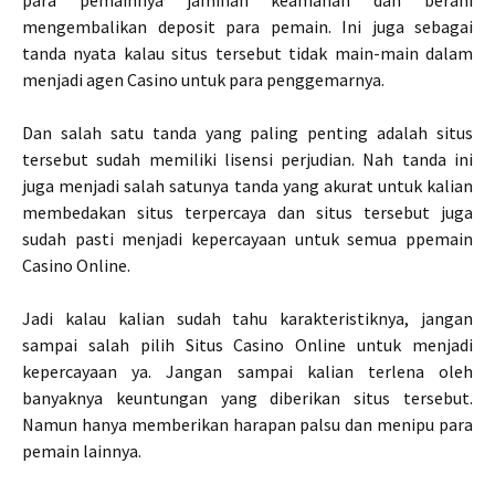
mengembalikan deposit para pemain. Ini juga sebagai
tanda nyata kalau situs tersebut tidak main-main dalam
menjadi agen Casino untuk para penggemarnya.
Dan salah satu tanda yang paling penting adalah situs
tersebut sudah memiliki lisensi perjudian. Nah tanda ini
juga menjadi salah satunya tanda yang akurat untuk kalian
membedakan situs terpercaya dan situs tersebut juga
sudah pasti menjadi kepercayaan untuk semua ppemain
Casino Online.
Jadi kalau kalian sudah tahu karakteristiknya, jangan
sampai salah pilih Situs Casino Online untuk menjadi
kepercayaan ya. Jangan sampai kalian terlena oleh
banyaknya keuntungan yang diberikan situs tersebut.
Namun hanya memberikan harapan palsu dan menipu para
pemain lainnya.