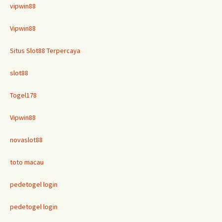
vipwin88
Vipwin88
Situs Slot88 Terpercaya
slot88
Togel178
Vipwin88
novaslot88
toto macau
pedetogel login
pedetogel login