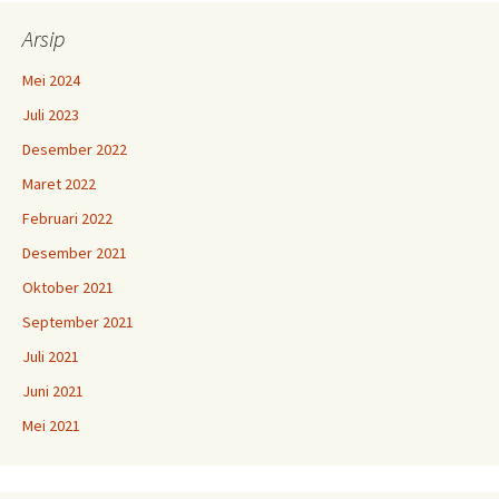
Arsip
Mei 2024
Juli 2023
Desember 2022
Maret 2022
Februari 2022
Desember 2021
Oktober 2021
September 2021
Juli 2021
Juni 2021
Mei 2021