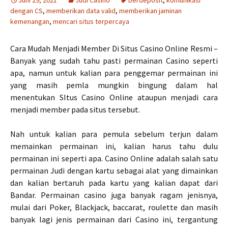
dengan CS
,
memberikan data valid
,
memberikan jaminan
kemenangan
,
mencari situs terpercaya
Cara Mudah Menjadi Member Di Situs Casino Online Resmi –
Banyak yang sudah tahu pasti permainan Casino seperti
apa, namun untuk kalian para penggemar permainan ini
yang masih pemla mungkin bingung dalam hal
menentukan SItus Casino Online ataupun menjadi cara
menjadi member pada situs tersebut.
Nah untuk kalian para pemula sebelum terjun dalam
memainkan permainan ini, kalian harus tahu dulu
permainan ini seperti apa. Casino Online adalah salah satu
permainan Judi dengan kartu sebagai alat yang dimainkan
dan kalian bertaruh pada kartu yang kalian dapat dari
Bandar. Permainan casino juga banyak ragam jenisnya,
mulai dari Poker, Blackjack, baccarat, roulette dan masih
banyak lagi jenis permainan dari Casino ini, tergantung