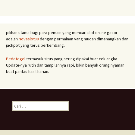
pilihan utama bagi para pemain yang mencari slot online gacor
adalah
Novaslot88
dengan permainan yang mudah dimenangkan dan
jackpot yang terus berkembang.
Pedetogel
termasuk situs yang sering dipakai buat cek angka.
Update-nya rutin dan tampilannya rapi, bikin banyak orang nyaman
buat pantau hasil harian.
Cari
untuk: