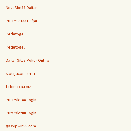
NovaSlot88 Daftar
PutarSlot88 Daftar
Pedetogel
Pedetogel
Daftar Situs Poker Online
slot gacor hari ini
totomacau.biz
Putarslot88 Login
Putarslot88 Login
gasvipwin88.com