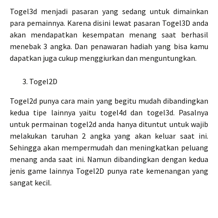
Togel3d menjadi pasaran yang sedang untuk dimainkan
para pemainnya. Karena disini lewat pasaran Togel3D anda
akan mendapatkan kesempatan menang saat berhasil
menebak 3 angka. Dan penawaran hadiah yang bisa kamu
dapatkan juga cukup menggiurkan dan menguntungkan.
Togel2D
Togel2d punya cara main yang begitu mudah dibandingkan
kedua tipe lainnya yaitu togel4d dan togel3d. Pasalnya
untuk permainan togel2d anda hanya dituntut untuk wajib
melakukan taruhan 2 angka yang akan keluar saat ini.
Sehingga akan mempermudah dan meningkatkan peluang
menang anda saat ini. Namun dibandingkan dengan kedua
jenis game lainnya Togel2D punya rate kemenangan yang
sangat kecil.