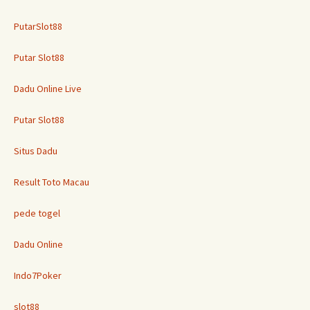
PutarSlot88
Putar Slot88
Dadu Online Live
Putar Slot88
Situs Dadu
Result Toto Macau
pede togel
Dadu Online
Indo7Poker
slot88