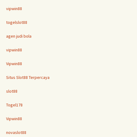
vipwin88
togelslot88
agen judi bola
vipwin88
Vipwin88
Situs Slot88 Terpercaya
slot88
Togel178
Vipwin88
novaslot88