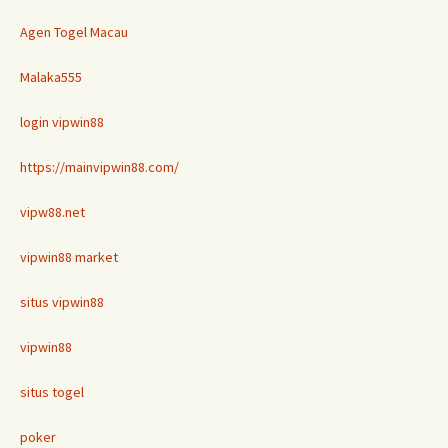
Agen Togel Macau
Malaka555
login vipwin88
https://mainvipwin88.com/
vipw88.net
vipwin88 market
situs vipwin88
vipwin88
situs togel
poker