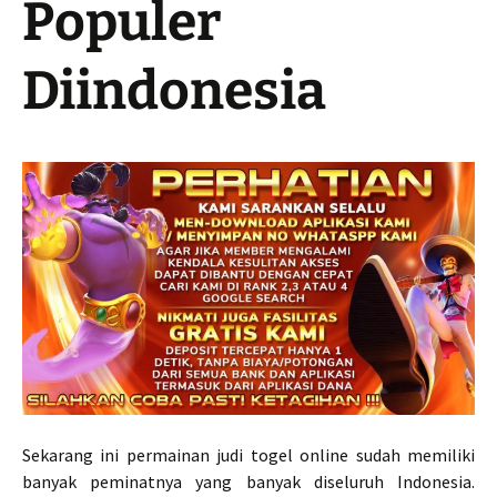
Populer
Diindonesia
Sekarang ini permainan judi togel online sudah memiliki
banyak peminatnya yang banyak diseluruh Indonesia.